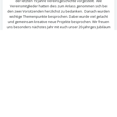
der letzten 19 Jahre Vereinsgeschichte vorgestellt. Alle
Vereinsmitglieder hatten dies zum Anlass genommen sich bei
den zwei Vorsitzenden herzlichst zu bedanken. Danach wurden
wichtige Themenpunkte besprochen. Dabei wurde viel gelacht
und gemeinsam kreative neue Projekte besprochen. Wir freuen
uns besonders nächstes Jahr mit euch unser 20-jähriges Jubiläum
zu feiern. Was gibts für Neuigkeiten? Wir haben einen neuen
Vorstand gewählt! Als Vorsitzende wurden Claus Biedermann
und Sophie Bernhardt gewählt dazu ergänzend im Vorstand sind
Maike Hartlage-Rübsamen, Marco Germer, Franziska
Biedermann, René Schneider und Katharina Hartmann in
Doppelfunktion als Schatzmeisterin. Wann treffen wir uns alle
wieder? Spätestens am 04.11.23 9:00 Uhr zum Herbstputz mit
Schubkarre & Rechen.