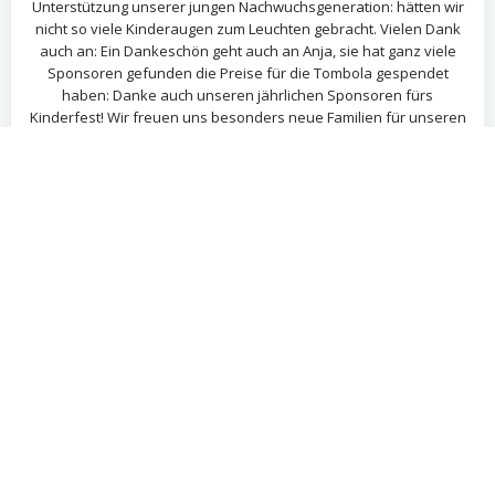
Unterstützung unserer jungen Nachwuchsgeneration: hätten wir
nicht so viele Kinderaugen zum Leuchten gebracht. Vielen Dank
auch an: Ein Dankeschön geht auch an Anja, sie hat ganz viele
Sponsoren gefunden die Preise für die Tombola gespendet
haben: Danke auch unseren jährlichen Sponsoren fürs
Kinderfest! Wir freuen uns besonders neue Familien für unseren
Verein gewonnen zu haben, nur durch die nachfolgende
Generation, können wir den Spielplatz am Leben erhalten. Wer
sich uns anschließen möchte, kann sich gern jederzeit melden.
Jetzt Mitglied werden Wer gern noch mehr Bilder vom schönen
Fest anschauen möchte, kann gern in unserer Galerie stöbern.
Seid nächstes Jahr wieder dabei, wenn es heißt der Spiel(t)raum
e.V. Zweenfurth feiert sein buntes und schönes Kinderfest 🙂